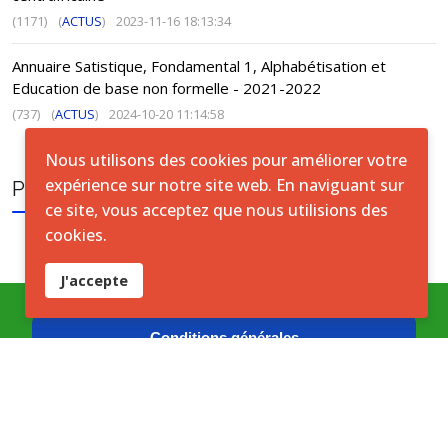
(1171)
(
ACTUS
)
2023-11-16 18:13:34
Annuaire Satistique, Fondamental 1, Alphabétisation et
Education de base non formelle - 2021-2022
(737)
(
ACTUS
)
2024-10-20 11:14:58
Nous utilisons des cookies pour améliorer votre
expérience sur notre site web. En naviguant sur
PUBLICATION TAGS
ce site, vous acceptez que nous utilisions des
cookies.
J'accepte
Conditions générales
Accord de licence ouverte
Licence ouverte ICASEES (CC BY 4.0)