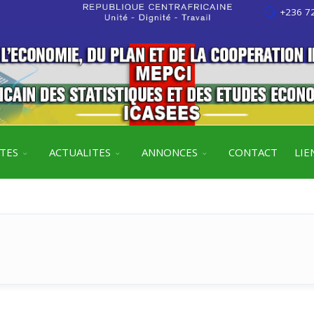
+236 72
ITES
ACTUALITES
ANNONCES
CONTACT
LIE