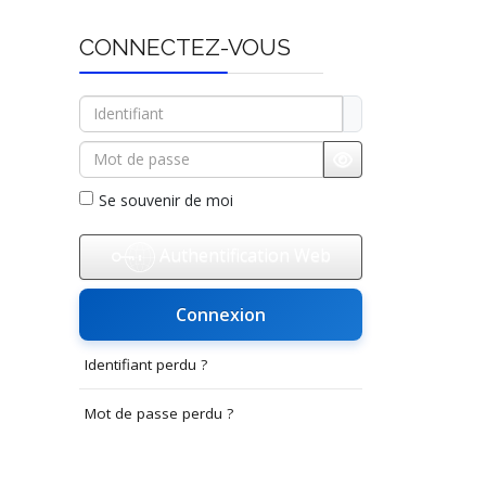
CONNECTEZ-VOUS
Identifiant
Mot de passe
Afficher le mot d
Se souvenir de moi
Authentification Web
Connexion
Identifiant perdu ?
Mot de passe perdu ?