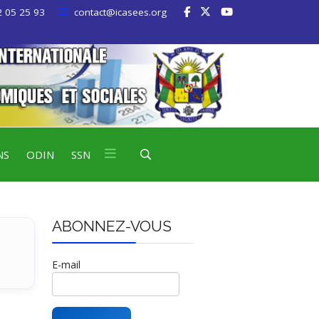
 05 25 93
contact@icasees.org
NS
ODIN
SSN
ABONNEZ-VOUS
E-mail