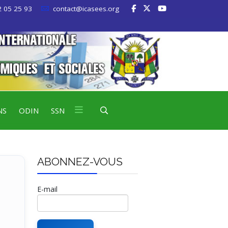
 05 25 93
contact@icasees.org
NS
ODIN
SSN
ABONNEZ-VOUS
E-mail