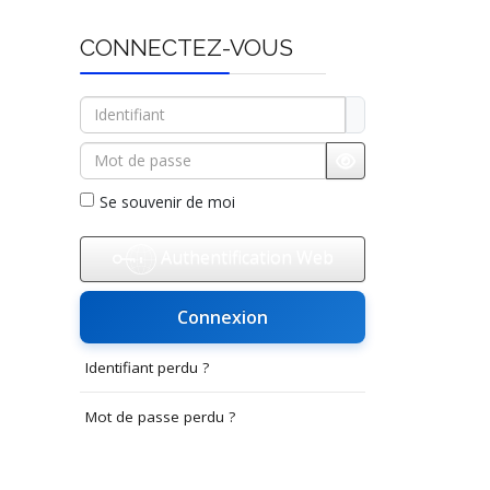
CONNECTEZ-VOUS
Identifiant
Mot de passe
Afficher le mot d
Se souvenir de moi
Authentification Web
Connexion
Identifiant perdu ?
Mot de passe perdu ?