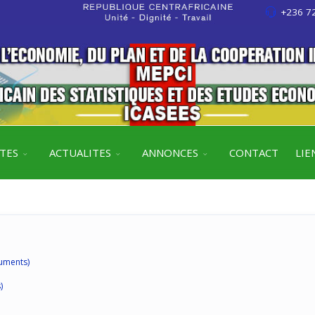
+236 72
ITES
ACTUALITES
ANNONCES
CONTACT
LIE
uments)
)