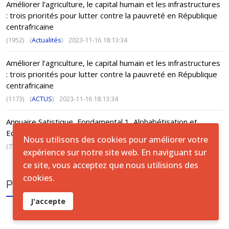
Améliorer l’agriculture, le capital humain et les infrastructures
: trois priorités pour lutter contre la pauvreté en République
centrafricaine
(1952)
(
Actualités
)
2023-11-16 18:13:34
Améliorer l’agriculture, le capital humain et les infrastructures
: trois priorités pour lutter contre la pauvreté en République
centrafricaine
(1173)
(
ACTUS
)
2023-11-16 18:13:34
Annuaire Satistique, Fondamental 1, Alphabétisation et
Education de base non formelle - 2021-2022
Nous utilisons des cookies pour améliorer votre
(738)
(
ACTUS
)
2024-10-20 11:14:58
expérience sur notre site web. En naviguant sur
ce site, vous acceptez que nous utilisions des
cookies.
PUBLICATION TAGS
J'accepte