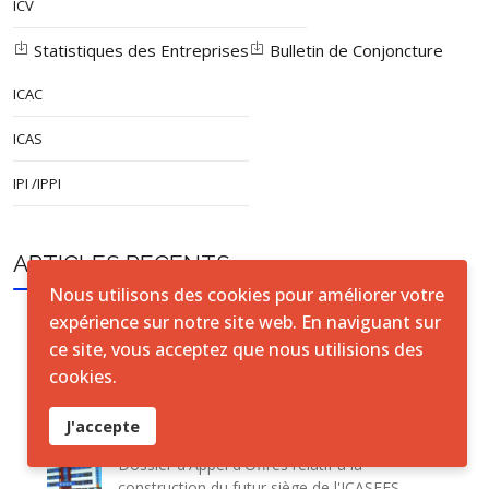
ICV
Statistiques des Entreprises
Bulletin de Conjoncture
ICAC
ICAS
IPI /IPPI
ARTICLES RECENTS
Nous utilisons des cookies pour améliorer votre
expérience sur notre site web. En naviguant sur
ICASEES : la troisième phase d'apurement du
ce site, vous acceptez que nous utilisions des
RGPH-4 franchit une nouvelle étape vers la
cookies.
finalisation des résultats du recensement
J'accepte
ICASEES : Publication de l'Addendum n°03 au
Dossier d'Appel d'Offres relatif à la
construction du futur siège de l'ICASEES