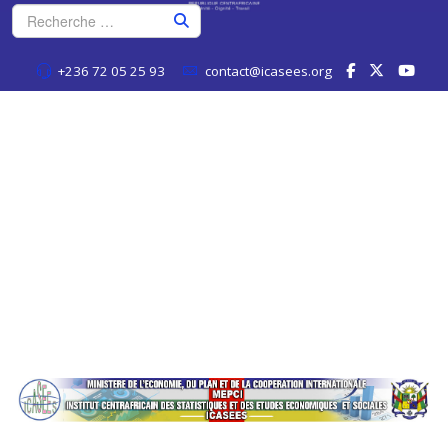
+236 72 05 25 93
contact@icasees.org