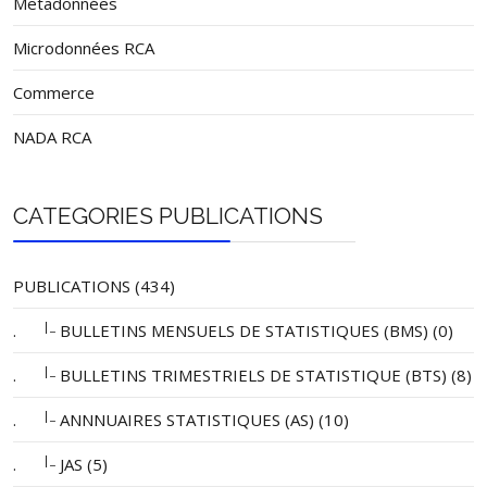
Metadonnées
Galabadja
14,
Microdonnées RCA
Nana-Gribizi
Kaga-Bandoro
kaga-Bandoro
23,626
Commerce
Boto
10,
Nana
17,
NADA RCA
Gréwaï
11,
Ndéga
32,
CATEGORIES PUBLICATIONS
Mbrès
Mbrès
21,
Ouaka
Bambari
Bambari
42,828
PUBLICATIONS (434)
Danga-
Gboudou
23,
|_
.
BULLETINS MENSUELS DE STATISTIQUES (BMS) (0)
Ngoumbia
10,
|_
.
BULLETINS TRIMESTRIELS DE STATISTIQUE (BTS) (8)
Pladam-Ouaka
28,
Haute-Baïdou
12,
|_
.
ANNNUAIRES STATISTIQUES (AS) (10)
Koudoubégo
Bakala
|_
.
JAS (5)
(Bakala)
8,