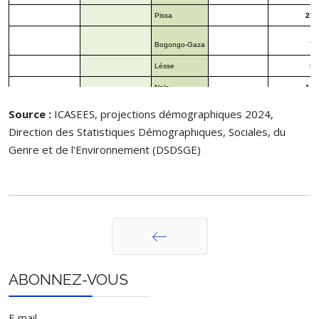
Pissa
23,
Bogongo-Gaza
7,
Lésse
5,
Nola
14,
Moboma
16,
Source :
ICASEES, projections démographiques 2024,
Direction des Statistiques Démographiques, Sociales, du
Baleloko
22,
Genre et de l'Environnement (DSDSGE)
Mongoumba
Mongoumba
20,
Boda
Boda
24,891
Lobaye
22,
Boganangone
Boganangone
26,
Boganda
Boganda
12,
Mambéré-Kadeï
Berberati
Berberati
76,234
Précédent
ABONNEZ-VOUS
Haute-Batouri
19,
Ouakanga
12,
E-mail