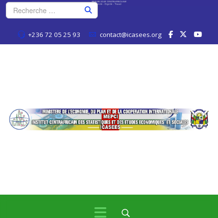
+236 72 05 25 93
contact@icasees.org