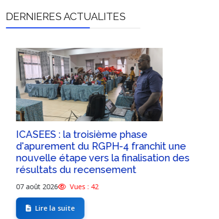
Bocaranga
Bocaranga
15,201
44,
DERNIERES ACTUALITES
Loura
10,
Péndé
11,
Koui
Koui
29,
Paoua
Paoua
16,091
13,
Mom
15,
bah-Bessar
19,
Mia-Péndé
23,
Nana-Barya
16,
ICASEES : la troisième phase
Malé
8,
d'apurement du RGPH-4 franchit une
Bimbi
16,
nouvelle étape vers la finalisation des
Banh
28,
résultats du recensement
Ngaoundaye
Dilouki
22,
07 août 2026
Vues : 42
Lim
23,
Lire la suite
Kodi
31,