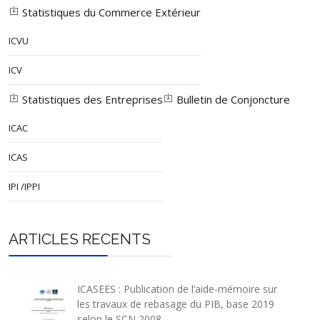
(Bamingui)
6,
Statistiques du Commerce Extérieur
Samba-
Haute-Kotto
Bria
ICVU
Boungou (Bria)
36,585
19,
Daba-Nydou
8,
ICV
Baho-Mboutou
5,
Statistiques des Entreprises
Bulletin de Conjoncture
Ouadda
Ouadda
5,
Ouandja-Kotto
9,
ICAC
Yalinga
Yalinga
4,
ICAS
Vakaga
Birao
Ridina (Birao)
5,646
16,
IPI /IPPI
Ouandja
26,
Voulouma
Ouanda-Djalle
(Ouandja-
ARTICLES RECENTS
Djallé)
3,
Basse-Kotto
Mobaye
Mobaye
7,441
11,
Mbélima
39,
ICASEES : Publication de l’aide-mémoire sur
les travaux de rebasage du PIB, base 2019
Alindao
Alindao
14,401
selon le SCN 2008