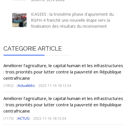
Guiligui
14,
Bakou
18,
ICASEES : la troisième phase d'apurement du
RGPH-4 franchit une nouvelle étape vers la
Bangui-Kétté
10,
finalisation des résultats du recensement
Yambélé
8,
Kembé
Kembé
9,254
13,
Mboui
14,
CATEGORIE ARTICLE
Mingala
Siriki (Mingala)
7,
Kotto
14,
Améliorer l’agriculture, le capital humain et les infrastructures
: trois priorités pour lutter contre la pauvreté en République
Séliba
6,
centrafricaine
Zangba
Ouambé
20,
(1952)
(
Actualités
)
2023-11-16 18:13:34
Yabongo
15,
Satema
Satéma
22,
Améliorer l’agriculture, le capital humain et les infrastructures
: trois priorités pour lutter contre la pauvreté en République
Mbomou
Bangassou
Bangassou
31,504
centrafricaine
Sayo-Niakari
12,
(1173)
(
ACTUS
)
2023-11-16 18:13:34
Vougba-