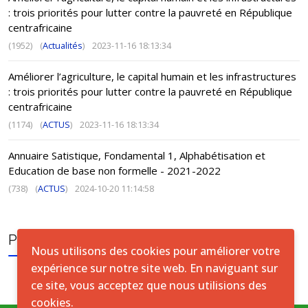
Ngandou
: trois priorités pour lutter contre la pauvreté en République
Rafaï
Rafaî
centrafricaine
Bakouma
Bakouma
(1952)
(
Actualités
)
2023-11-16 18:13:34
Obo
7057
7345
1
Améliorer l’agriculture, le capital humain et les infrastructures
Obo
Mboki
: trois priorités pour lutter contre la pauvreté en République
centrafricaine
Haut-Mbomou
Bambouti
Lili (Bambouti )
(1174)
(
ACTUS
)
2023-11-16 18:13:34
Zémio
Zémio
8736
9093
1
Djemah
Djemah
Annuaire Satistique, Fondamental 1, Alphabétisation et
1er
Education de base non formelle - 2021-2022
1er arrondissement
3793
3948
arrondissement
(738)
(
ACTUS
)
2024-10-20 11:14:58
2e
2e arrondissement
32471
33796
6
arrondissement
PUBLICATION TAGS
3e
3e arrondissement
39077
40672
7
Nous utilisons des cookies pour améliorer votre
arrondissement
expérience sur notre site web. En naviguant sur
4e
4e arrondissement
79587
82835
16
ce site, vous acceptez que nous utilisions des
arrondissement
cookies.
5e