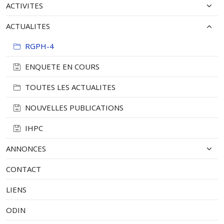
Mbaéré
ACTIVITES
Bouar
35123
36557
7
ACTUALITES
Niem Yelewa
RGPH-4
Herman-Brousse
Bouar
Zotoua-bangueréme
ENQUETE EN COURS
Yénga
TOUTES LES ACTUALITES
Béa-Nana
NOUVELLES PUBLICATIONS
Doaka-Koursou
Baoro
8864
9225
1
IHPC
Baoro
Bawi-Tédoua
ANNONCES
Nana-Mambéré
Yoro-Samba-Bougoulou
CONTACT
Baboua
16532
17207
3
LIENS
Groudrot
ODIN
Baboua
Bingué