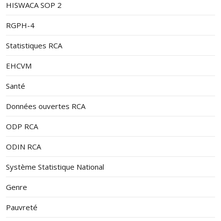
HISWACA SOP 2
Ouassi
RGPH-4
Bakassa
Ouham-Fafa
Bouca-Bobo
9467
9853
1
Statistiques RCA
Ladi-Gbawi
Bouca
EHCVM
Ouham-fafa
Fafa-Boungou
Santé
Kabo
Ouaki
Données ouvertes RCA
Sido
Sido
ODP RCA
Sibut
15673
16313
3
Sibut
Ngoumbélé
ODIN RCA
Dékoa
9623
10016
1
Système Statistique National
Dekoa
Tilo
Kémo
Genre
Guifa
Mala
Mala
Pauvreté
Galafondo