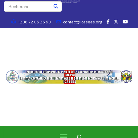
+236 72 05 25 93
contact@icasees.org