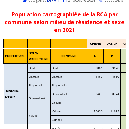
Catégorie :
RGPH-4
21 octobre 2024
Vues : 2478
Population cartographiée de la RCA par
commune selon milieu de résidence et sexe
en 2021
URBAIN
URBAIN
URB
SOUS-
PREFECTURE
COMMUNE
M
F
PREFECTURE
Boali
Boali
8864
9226
1
Damara
Damara
4467
4650
Bogangolo
Bogangolo
Ombella-
Bossembélé
8429
8774
1
M'Poko
Bossembélé
La Mbi
Yaloke
10638
11072
2
Yaloké
Guéséli
M'Baîki
10715
11152
2