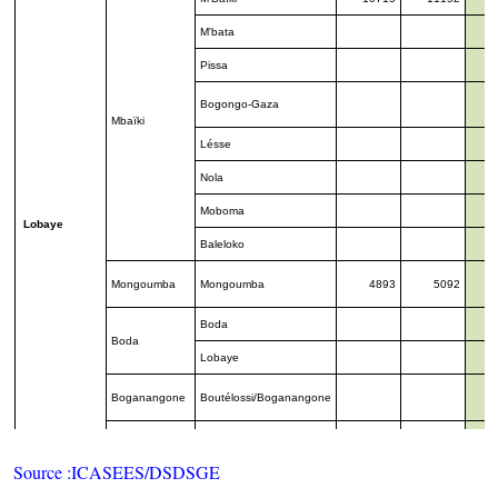
M'bata
Pissa
Bogongo-Gaza
Mbaïki
Lésse
Nola
Moboma
Lobaye
Baleloko
Mongoumba
Mongoumba
4893
5092
Boda
Boda
Lobaye
Boganangone
Boutélossi/Boganangone
Boganda
Boganda
Source :ICASEES/DSDSGE
Berberati
50819
52894
10