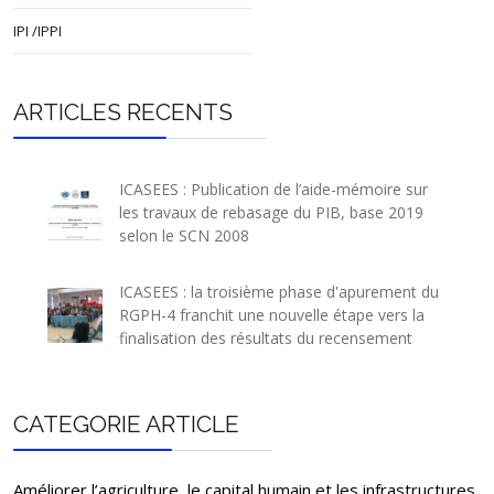
Siriki (Mingala)
IPI /IPPI
Mingala
Kotto
Séliba
ARTICLES RECENTS
Ouambé
Zangba
Yabongo
ICASEES : Publication de l’aide-mémoire sur
Satéma (Kotto-
Satema
les travaux de rebasage du PIB, base 2019
Oubangui)
selon le SCN 2008
Bangassou
26489
27570
5
Sayo-Niakari
ICASEES : la troisième phase d'apurement du
Bangassou
Vougba-Balifondo
RGPH-4 franchit une nouvelle étape vers la
finalisation des résultats du recensement
Zangandou-Mada-
Bazouma
Ouango
Mbomou
Ouango
CATEGORIE ARTICLE
Ngbandinga
Gambo
Gambo
Améliorer l’agriculture, le capital humain et les infrastructures