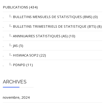
Ouaka
Grimari
Lissa
PUBLICATIONS (434)
Pouyamba
|_
.
BULLETINS MENSUELS DE STATISTIQUES (BMS) (0)
Kouango
17922
18653
3
|_
.
BULLETINS TRIMESTRIELS DE STATISTIQUE (BTS) (8)
Kouango
Azengué-Mindou
Cochio-Toulou
|_
.
ANNNUAIRES STATISTIQUES (AS) (10)
Ippy
13876
14443
2
|_
.
JAS (5)
Ippy
Yéngou
|_
.
HISWACA SOP2 (22)
Baîdou-Ngoumbourou
Dar'el-Kouti
13265
13806
2
|_
.
PDNPD (11)
Ndélé
Bamingui-
Mbolo-Kpata
Bangoran
Baminigui
Vassako (Bamingui)
ARCHIVES
Samba-Boungou (Bria)
23141
24085
4
Bria
Daba-Nydou
novembre, 2024
Baho-Mboutou
Haute-Kotto
Ouadda