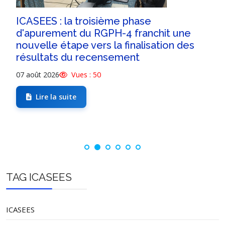
Ndim
Ndim
ICASEES : la troisième phase
Kodi
Kodi
d'apurement du RGPH-4 franchit une
Taley
Taley
nouvelle étape vers la finalisation des
Bossangoa
27123
28230
5
résultats du recensement
Soumbé
07 août 2026
Vues : 50
Koro-M'poko
Bossangoa
Lire la suite
Ben-Nzambé
Ouham
Ouham-Bac
Ndoro-Mboli
Nana-Bakassa
Nana-Bakassa
Markounda
Nana-Markounda
TAG ICASEES
Nanga-Boguila
Nanga-Boguila
Batangafo
11818
12301
2
Bédé
ICASEES
Bantangafo
Hama