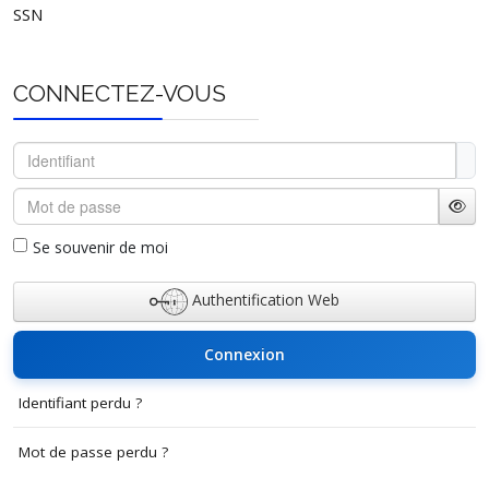
SSN
Koundé
Fô
Abba
CONNECTEZ-VOUS
Aba
Nadziboro
Nola
15642
16281
3
Identifiant
Nola
Bilolo
Mot de passe
Sangha-
Salo
Mbaéré
Affi
Se souvenir de moi
Bambio
Mbaéré (Bambio)
Bayanga
Yobé-Sangha (Bayanga)
4371
4549
Authentification Web
Bozoum
Dan-Gbabiri
Connexion
Bozoum
Birvan-Bolé
Identifiant perdu ?
Kouazo
Danéyérin
Mot de passe perdu ?
Ouham-Pendé
Bossemptele
Binon (Bossemptélé)
5457
5679
1