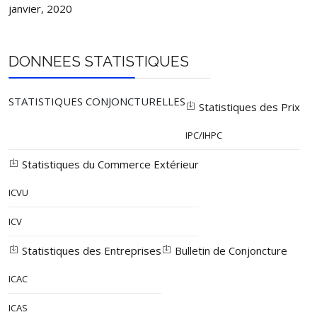
janvier, 2020
Ouadda
Ouandja-Kotto
Yalinga
Yalinga
DONNEES STATISTIQUES
Ridina (Birao)
4144
4313
Birao
Ouandja
Vakaga
STATISTIQUES CONJONCTURELLES
Voukouma (Ouandja-
Statistiques des Prix
Ouanda-Djalle
Djallé)
IPC/IHPC
Mobaye
3518
3661
Mobaye
Mbélima
Statistiques du Commerce Extérieur
Alindao
15968
16620
3
ICVU
Guiligui
ICV
Alindao
Bakou
Bangui-Kétté
Statistiques des Entreprises
Bulletin de Conjoncture
Yambélé-Ewou
ICAC
Kembé
3585
3732
Basse-Kotto
Kembé
ICAS
Mboui