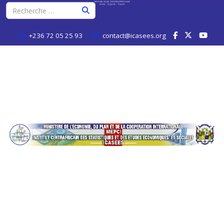
+236 72 05 25 93
contact@icasees.org