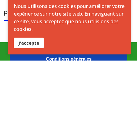
Nous utilisons des cookies pour améliorer votre
PUBLICATION TAGS
expérience sur notre site web. En naviguant sur
ce site, vous acceptez que nous utilisions des
cookies.
J'accepte
Conditions générales
Accord de licence ouverte
Licence ouverte ICASEES (CC BY 4.0)
cc
i
Les publications, documents et données diffusés par
l’ICASEES sont mis à disposition sous licence
Creative Commons Attribution 4.0 International
(CC BY 4.0)
sauf mention contraire.