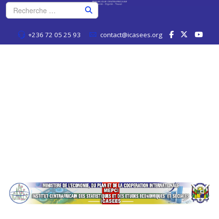
+236 72 05 25 93
contact@icasees.org