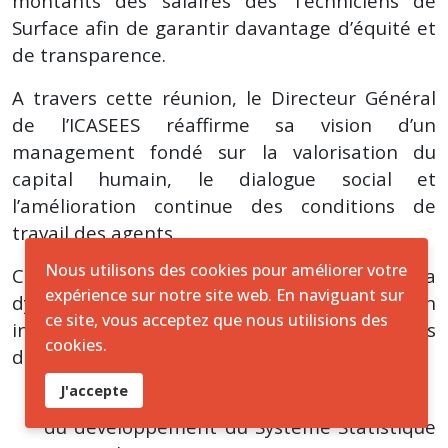
montants des salaires des Techniciens de
Surface afin de garantir davantage d’équité et
de transparence.
A travers cette réunion, le Directeur Général
de l’ICASEES réaffirme sa vision d’un
management fondé sur la valorisation du
capital humain, le dialogue social et
l’amélioration continue des conditions de
travail des agents.
Nous utilisons des cookies pour améliorer votre
Cette initiative s’inscrit également dans la
expérience sur notre site web. En naviguant sur
dynamique globale de modernisation
ce site, vous acceptez que nous utilisions des
institutionnelle engagée par l’ICASEES ces
cookies.
dernières années, notamment dans le cadre :
J'accepte
du RGPH-4 ;
du développement du Système Statistique