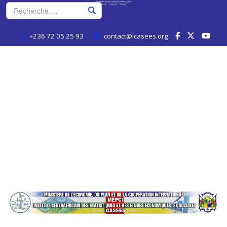
+236 72 05 25 93
contact@icasees.org