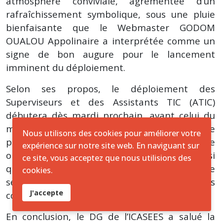
atmosphère conviviale, agrémentée d’un
rafraîchissement symbolique, sous une pluie
bienfaisante que le Webmaster GODOM
OUALOU Appolinaire a interprétée comme un
signe de bon augure pour le lancement
imminent du déploiement.
Selon ses propos, le déploiement des
Superviseurs et des Assistants TIC (ATIC)
débutera dès mardi prochain, avant celui du
matériel logistique. Cette phase préparatoire
Nous utilisons des cookies pour améliorer votre
permettra d’assurer une meilleure
expérience sur notre site web. En naviguant sur
organisation des centres de formation, ainsi
ce site, vous acceptez que nous utilisions des
qu’une coordination optimale des activités de
cookies.
sensibilisation de proximité auprès des
J'accepte
communautés.
En conclusion, le DG de l’ICASEES a salué la