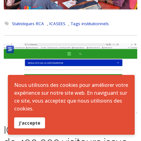
Statistiques RCA
,
ICASEES
,
Tags institutionnels
Nous utilisons des cookies pour améliorer votre
expérience sur notre site web. En naviguant sur
ce site, vous acceptez que nous utilisions des
cookies.
J'accepte
ICASEES SITE WEB : Plus