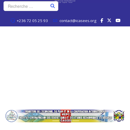
+236 72 05 25 93
contact@icasees.org