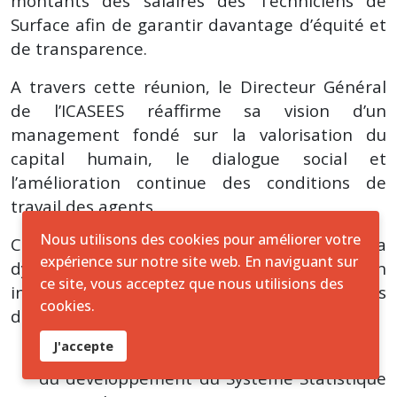
montants des salaires des Techniciens de
Surface afin de garantir davantage d’équité et
de transparence.
A travers cette réunion, le Directeur Général
de l’ICASEES réaffirme sa vision d’un
management fondé sur la valorisation du
capital humain, le dialogue social et
l’amélioration continue des conditions de
travail des agents.
Nous utilisons des cookies pour améliorer votre
Cette initiative s’inscrit également dans la
expérience sur notre site web. En naviguant sur
dynamique globale de modernisation
ce site, vous acceptez que nous utilisions des
institutionnelle engagée par l’ICASEES ces
cookies.
dernières années, notamment dans le cadre :
J'accepte
du RGPH-4 ;
du développement du Système Statistique